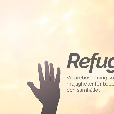
Resettlement Matching Service
Refu
Vidarebosättning s
möjligheter för både
och samhället