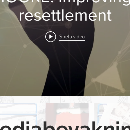
resettlement
Spela video
ediabevakni