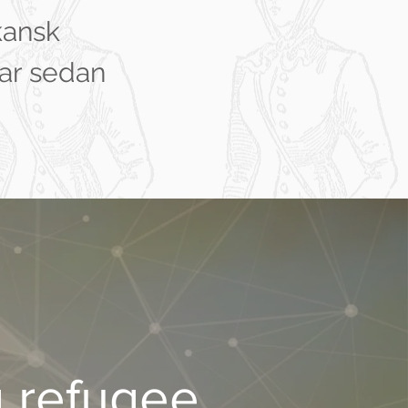
kansk
gar sedan
 refugee