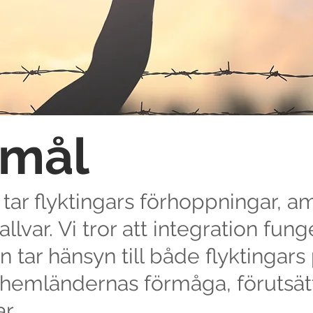
 mål
I tar flyktingars förhoppningar, a
llvar. Vi tror att integration fun
n tar hänsyn till både flyktingars
hemländernas förmåga, förutsät
r.