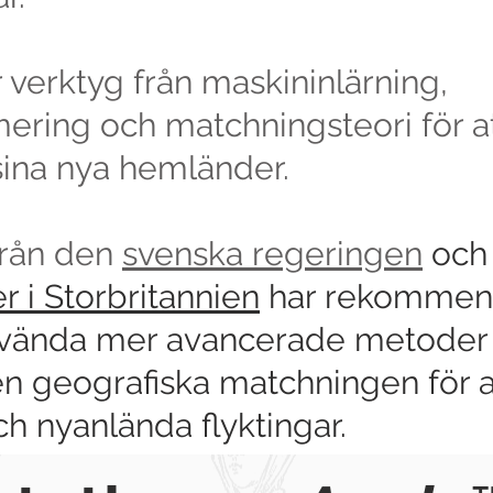
 verktyg från maskininlärning,
mering och matchningsteori för a
 sina nya hemländer.
från den
svenska regeringen
och
 i Storbritannien
har rekommend
vända mer avancerade metoder f
en geografiska matchningen för 
ch nyanlända flyktingar.