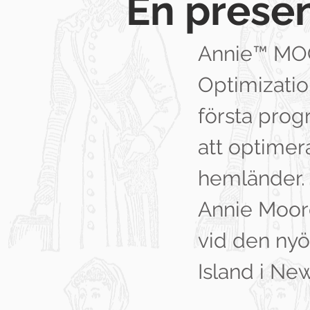
En prese
Annie™ MO
Optimizati
första pro
att optimer
hemländer. 
Annie Moore
vid den nyö
Island i Ne