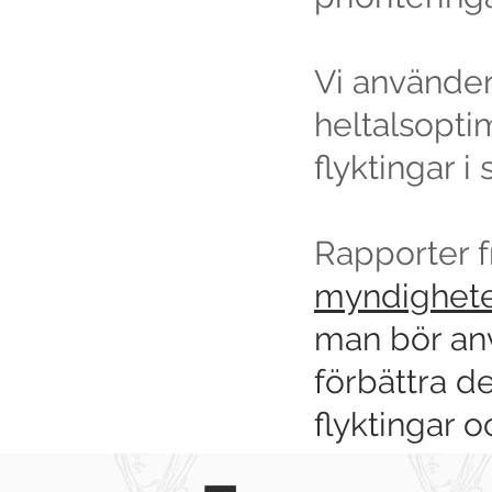
Vi använder
heltalsopti
flyktingar i
Rapporter 
myndigheter
man bör an
förbättra d
flyktingar o