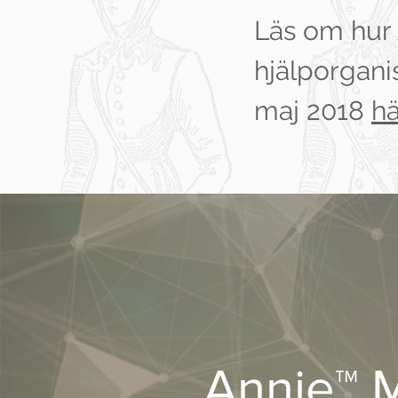
Läs om hur 
hjälporganis
maj 2018
hä
Annie™ 