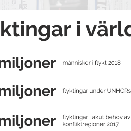
e Larsson
(
louise.larsson@ehl.lu.s
ktingar i vär
 miljoner
människor i flykt 2018
 miljoner
flyktingar under UNHCR
 miljoner
flyktingar i akut behov av 
konfliktregioner 2017