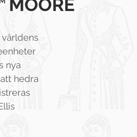
™
MOORE
 världens
eenheter
as nya
att hedra
istreras
llis