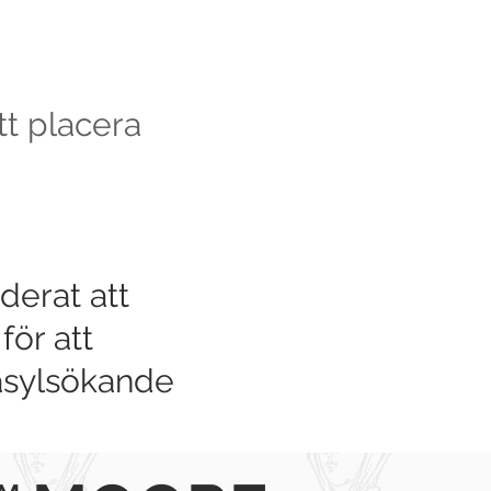
tt placera
erat att
ör att
asylsökande