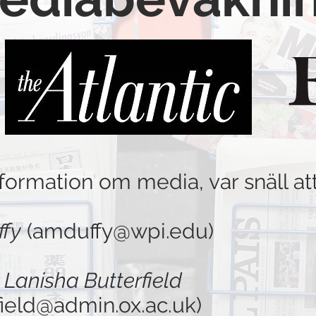
nformation om media, var snäll at
ffy
(
amduffy@wpi.edu
)
:
Lanisha Butterfield
field@admin.ox.ac.uk
)