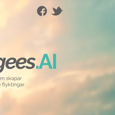
gee
s
.AI
om skapar
 flyktingar