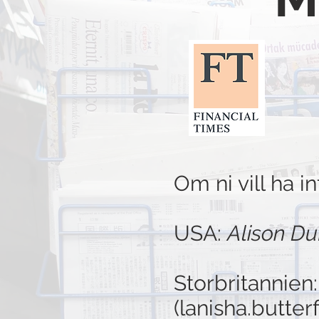
Om ni vill ha i
USA:
Alison Du
Storbritannien
(
lanisha.butter