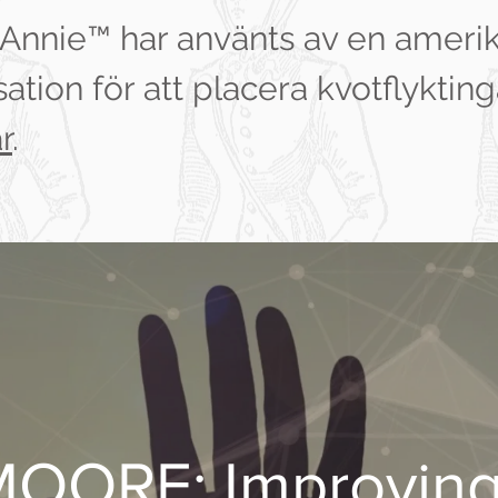
Annie™ har använts av en ameri
ation för att placera kvotflyktin
r
.
MOORE: Improving