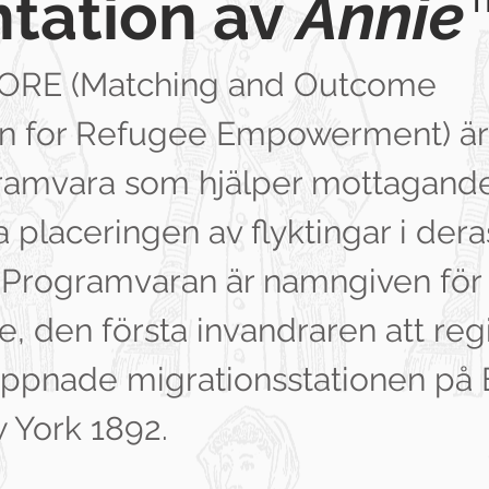
ntation av
Annie
ORE (Matching and Outcome
on for Refugee Empowerment) är
gramvara som hjälper mottagand
a placeringen av flyktingar i der
Programvaran är namngiven för 
, den första invandraren att reg
ppnade migrationsstationen på E
w York 1892.