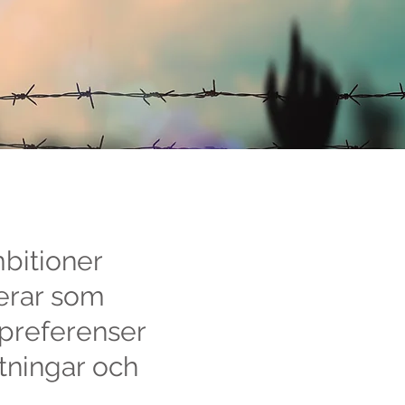
mbitioner
gerar som
 preferenser
tningar och