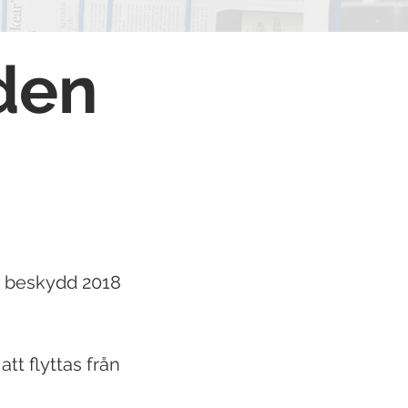
e
)
lden
s beskydd 2018
att flyttas från