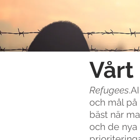
Vårt
Refugees
.A
och mål på a
bäst när ma
och de nya 
prioriteringa